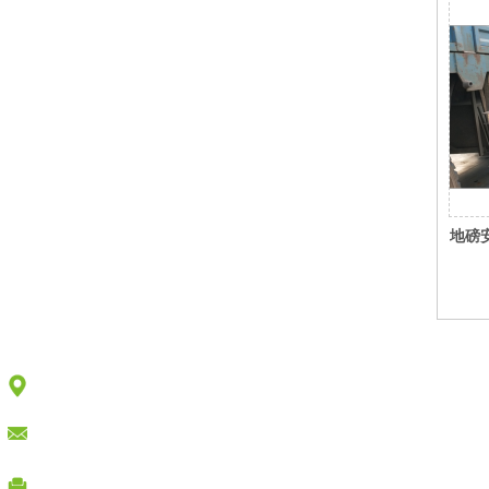
地磅
地址：广东省惠州市惠城区三栋镇叶挺大道NEW湾区创意产业园B
10楼
E-mail:331629653@qq.com
电话：0752-3231440 销售热线：13480555995 (刘先生 )